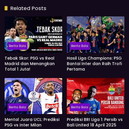
Related Posts
Berita Bola
Berita Bola
Tebak Skor: PSG vs Real
Hasil Liga Champions: PSG
Madrid dan Menangkan
Bantai Inter dan Raih Trofi
Total 1 Juta!
Pertama
Berita Bola
Berita Bola
Mental Juara UCL: Prediksi
Prediksi BRI Liga 1: Persib vs
PSG vs Inter Milan
Bali United 18 April 2025