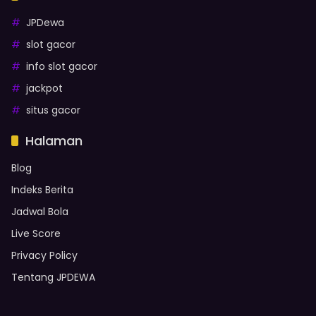
JPDewa
slot gacor
info slot gacor
jackpot
situs gacor
Halaman
Blog
Indeks Berita
Jadwal Bola
Live Score
Privacy Policy
Tentang JPDEWA