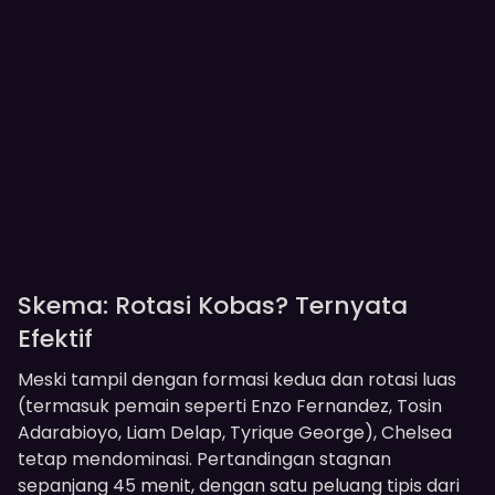
Skema: Rotasi Kobas? Ternyata
Efektif
Meski tampil dengan formasi kedua dan rotasi luas
(termasuk pemain seperti Enzo Fernandez, Tosin
Adarabioyo, Liam Delap, Tyrique George), Chelsea
tetap mendominasi. Pertandingan stagnan
sepanjang 45 menit, dengan satu peluang tipis dari