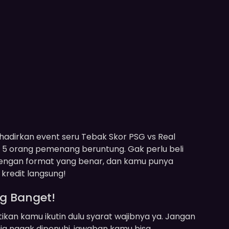
adirkan event seru Tebak Skor PSG vs Real
 5 orang pemenang beruntung. Gak perlu beli
dengan format yang benar, dan kamu punya
kredit langsung!
g Banget!
kan kamu ikutin dulu syarat wajibnya ya. Jangan
aja nggak dipenuhi, jawaban kamu bisa