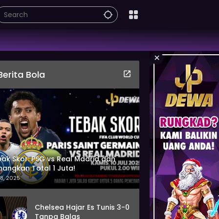
×
Berita Bola
ak Skor: PSG vs Real Madrid dan
angkan Total 1 Juta!
 8, 2025
Chelsea Hajar Es Tunis 3-0
Tanpa Balas