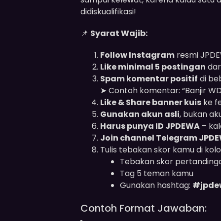
didiskualifikasi!
📌
Syarat Wajib:
Follow Instagram
resmi JPD
Like minimal 5 postingan
dar
Spam komentar positif
di beb
➤ Contoh komentar: “Banjir WD
Like & Share banner kuis
ke f
Gunakan akun asli
, bukan ak
Harus punya ID JPDEWA
– kal
Join channel Telegram JPD
Tulis tebakan skor kamu di ko
Tebakan skor pertanding
Tag 5 teman kamu
Gunakan hashtag:
#jpde
Contoh Format Jawaban: