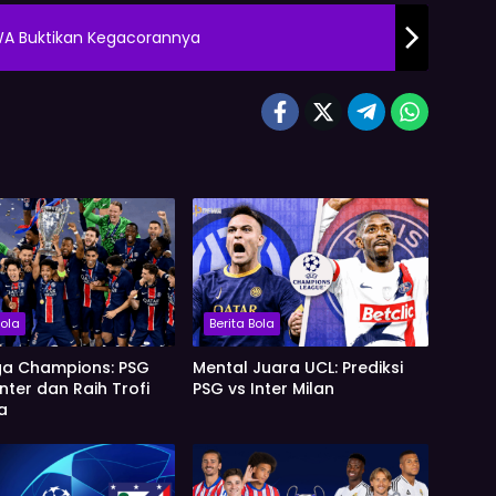
EWA Buktikan Kegacorannya
Bola
Berita Bola
iga Champions: PSG
Mental Juara UCL: Prediksi
Inter dan Raih Trofi
PSG vs Inter Milan
a