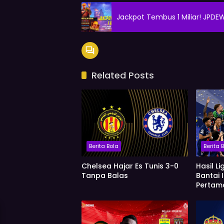
Jackpot Tembus 1 Miliar! JPD
Related Posts
Berita Bola
Berita 
Chelsea Hajar Es Tunis 3-0
Hasil L
Tanpa Balas
Bantai 
Pertam