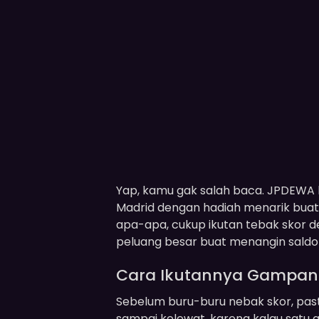
Yap, kamu gak salah baca. JPDEWA h
Madrid dengan hadiah menarik buat
apa-apa, cukup ikutan tebak skor 
peluang besar buat menangin saldo 
Cara Ikutannya Gampan
Sebelum buru-buru nebak skor, pasti
sampai kelewat, karena kalau satu 