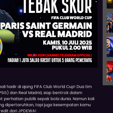
i hadir di ajang FIFA Club World Cup! Dua tim
(PSG) dan Real Madrid, siap bentrok dalam
 perhatian publik sepak bola dunia. Namun kali
ang dipertaruhkan, tapi juga kesempatan kamu
redit dari JPDEWA!