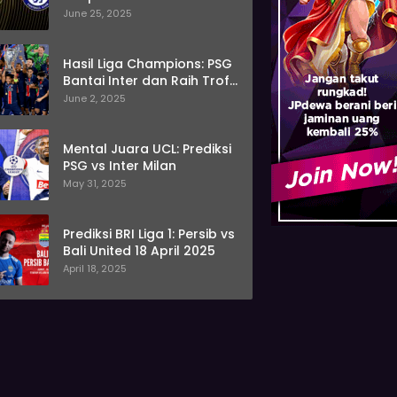
June 25, 2025
Hasil Liga Champions: PSG
Bantai Inter dan Raih Trofi
Pertama
June 2, 2025
Mental Juara UCL: Prediksi
PSG vs Inter Milan
May 31, 2025
Prediksi BRI Liga 1: Persib vs
Bali United 18 April 2025
April 18, 2025