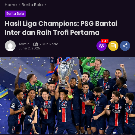
Home
Berita Bola
Berita Bola
Hasil Liga Champions: PSG Bantai
Inter dan Raih Trofi Pertama
4147
Admin
2 Min Read
June 2, 2025