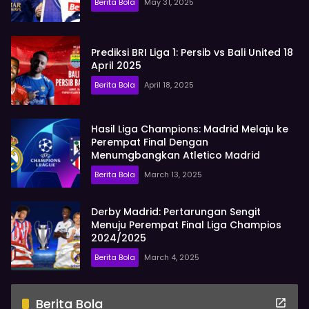
Berita Bola
May 31, 2025
Prediksi BRI Liga 1: Persib vs Bali United 18
April 2025
Berita Bola
April 18, 2025
Hasil Liga Champions: Madrid Melaju ke
Perempat Final Dengan
Menumgbangkan Atletico Madrid
Berita Bola
March 13, 2025
Derby Madrid: Pertarungan Sengit
Menuju Perempat Final Liga Champios
2024/2025
Berita Bola
March 4, 2025
Berita Bola