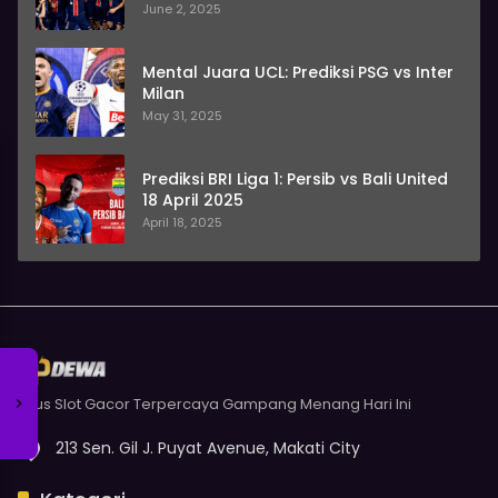
June 2, 2025
Mental Juara UCL: Prediksi PSG vs Inter
Milan
May 31, 2025
Prediksi BRI Liga 1: Persib vs Bali United
18 April 2025
April 18, 2025
Situs Slot Gacor Terpercaya Gampang Menang Hari Ini
213 Sen. Gil J. Puyat Avenue, Makati City