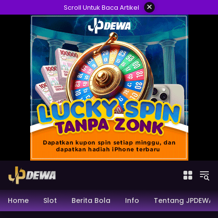
Skip
×
Scroll Untuk Baca Artikel
to
content
SELAMAT KEPADA
fe*****t Telah Melakukan WD Sebesar
3.500.000
Home
Slot
Berita Bola
Info
Tentang JPDEWA