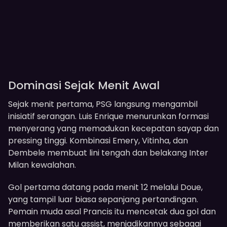
Dominasi Sejak Menit Awal
Sejak menit pertama, PSG langsung mengambil
inisiatif serangan. Luis Enrique menurunkan formasi
menyerang yang memadukan kecepatan sayap dan
pressing tinggi. Kombinasi Emery, Vitinha, dan
Dembele membuat lini tengah dan belakang Inter
Milan kewalahan.
Gol pertama datang pada menit 12 melalui Doue,
yang tampil luar biasa sepanjang pertandingan.
Pemain muda asal Prancis itu mencetak dua gol dan
memberikan satu assist, menjadikannya sebagai