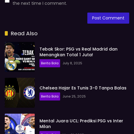
the next time I comment.
Read Also
Tebak Skor: PSG vs Real Madrid dan
Menangkan Total 1 Juta!
Berita Bola
July 8, 2025
Chelsea Hajar Es Tunis 3-0 Tanpa Balas
Berita Bola
June 25, 2025
Mental Juara UCL: Prediksi PSG vs Inter
Milan