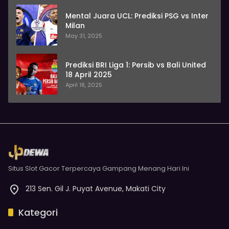
Mental Juara UCL: Prediksi PSG vs Inter
Milan
May 31, 2025
Prediksi BRI Liga 1: Persib vs Bali United
18 April 2025
April 18, 2025
Situs Slot Gacor Terpercaya Gampang Menang Hari Ini
213 Sen. Gil J. Puyat Avenue, Makati City
Kategori