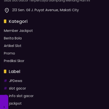
Situs Slot Gacor Terpercaya Gampang Menang Hari Ini
213 Sen. Gil J. Puyat Avenue, Makati City
Kategori
Member Jackpot
Berita Bola
Artikel Slot
Promo
Prediksi Skor
Label
JPDewa
slot gacor
info slot gacor
jackpot