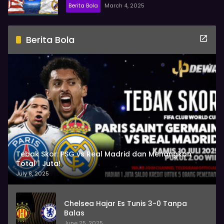
Berita Bola
March 4, 2025
Berita Bola
Tebak Skor: PSG vs Real Madrid dan Menangkan
Total 1 Juta!
July 8, 2025
Chelsea Hajar Es Tunis 3-0 Tanpa
Balas
June 25, 2025