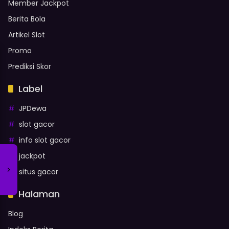
Member Jackpot
Berita Bola
Artikel Slot
Promo
Prediksi Skor
Label
JPDewa
slot gacor
info slot gacor
jackpot
situs gacor
Halaman
Blog