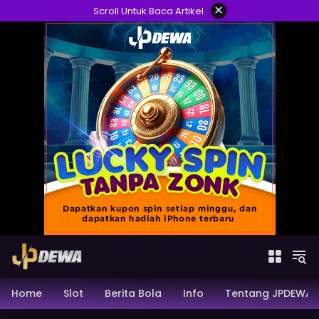
Skip
×
Scroll Untuk Baca Artikel
to
content
Home
Slot
Berita Bola
Info
Tentang JPDEWA