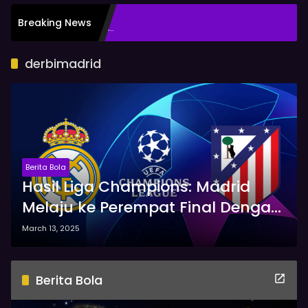
HASIL MANIS! USERID
Breaking News
NYA TEPAT, ENDINGNYA
derbimadrid
Berita Bola
Hasil Liga Champions: Madrid
Melaju ke Perempat Final Dengan
Menumgbangkan Atletico Madrid
March 13, 2025
Berita Bola