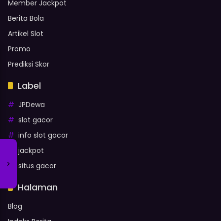
Member Jackpot
Berita Bola
Artikel Slot
Promo
Prediksi Skor
Label
JPDewa
slot gacor
info slot gacor
jackpot
situs gacor
Halaman
Blog