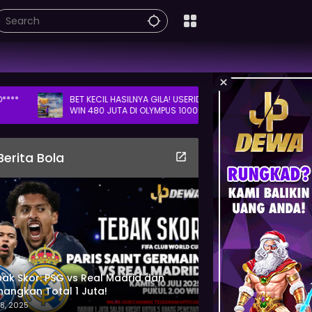
×
BET KECIL HASILNYA GILA! USERID DENO****
SPORTBOOK 
WIN 480 JUTA DI OLYMPUS 1000!
RAVO**** P
LANGSUNG
Berita Bola
ak Skor: PSG vs Real Madrid dan
angkan Total 1 Juta!
 8, 2025