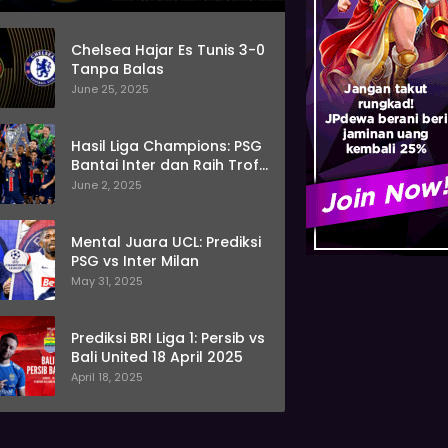
Chelsea Hajar Es Tunis 3-0
Tanpa Balas
June 25, 2025
Hasil Liga Champions: PSG
Bantai Inter dan Raih Trofi
Pertama
June 2, 2025
Mental Juara UCL: Prediksi
PSG vs Inter Milan
May 31, 2025
Prediksi BRI Liga 1: Persib vs
Bali United 18 April 2025
April 18, 2025