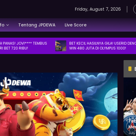
Friday, August 7, 2026
nfo
Tentang JPDEWA
Live Score
S! JOVI**** TEMBUS
BET KECIL HASILNYA GILA! USERID DENO****
720 RIBU!
WIN 480 JUTA DI OLYMPUS 1000!
Teb
Men
July