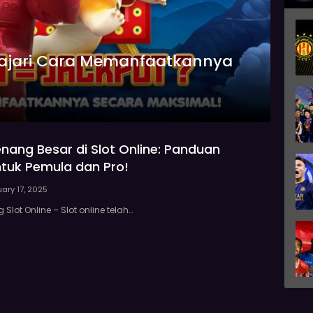
elajari Cara Memanfaatkannya
nang Besar di Slot Online: Panduan
tuk Pemula dan Pro!
ary 17, 2025
lot Online – Slot online telah…