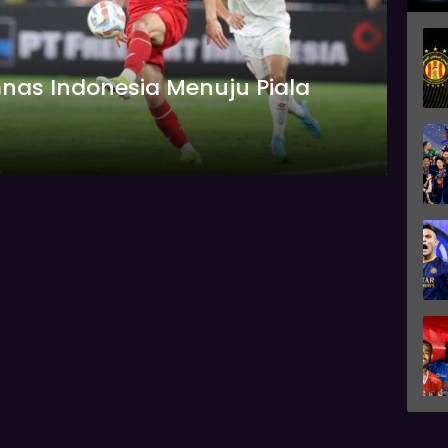
mnas Indonesia Menuju Piala