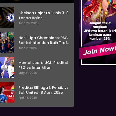
Chelsea Hajar Es Tunis 3-0
Tanpa Balas
June 25, 2025
Hasil Liga Champions: PSG
Bantai Inter dan Raih Trofi
Pertama
June 2, 2025
Mental Juara UCL: Prediksi
PSG vs Inter Milan
May 31, 2025
Prediksi BRI Liga 1: Persib vs
Bali United 18 April 2025
April 18, 2025