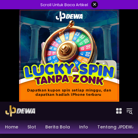
Skip
×
Scroll Untuk Baca Artikel
to
content
Home
Slot
Berita Bola
Info
Tentang JPDEWA