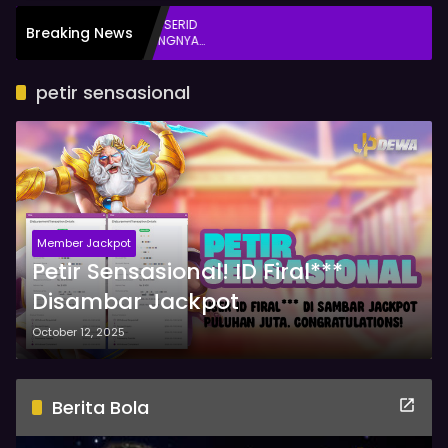
KASIH HASIL MANIS! USERID
Breaking News
ILIHANNYA TEPAT, ENDINGNYA
WIN
petir sensasional
Member Jackpot
Petir Sensasional! ID Firal***
Disambar Jackpot
October 12, 2025
Berita Bola