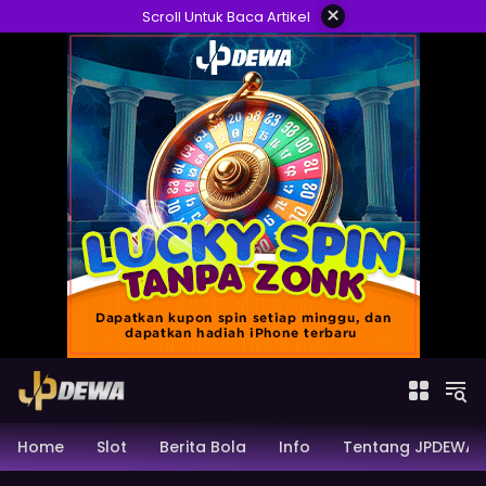
Skip
×
Scroll Untuk Baca Artikel
to
content
Home
Slot
Berita Bola
Info
Tentang JPDEWA