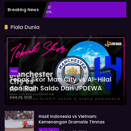
IH HASIL MANIS! USERID
Breaking News
ANNYA TEPAT, ENDINGNYA
Piala Dunia
Info
Tebak Skor Man City vs Al-Hilal
dan Raih Saldo Dari JPDEWA
June 29, 2025
Hasil Indonesia vs Vietnam:
Kemenangan Dramatis Timnas