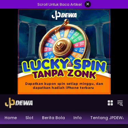
Skip
×
Scroll Untuk Baca Artikel
to
content
Home
Slot
Berita Bola
Info
Tentang JPDEWA