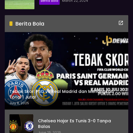
Berita Bola
March 22, 2024
Berita Bola
Tebak Skor: PSG vs Real Madrid dan Menangkan
Total 1 Juta!
July 8, 2025
Chelsea Hajar Es Tunis 3-0 Tanpa
Balas
June 25, 2025