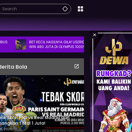
×
BET KECIL HASILNYA GILA! USERID DENO****
BET KECIL 
WIN 480 JUTA DI OLYMPUS 1000!
WIN 480 JU
Berita Bola
ak Skor: PSG vs Real Madrid dan
angkan Total 1 Juta!
 8, 2025