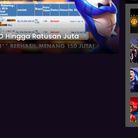
WD Hingga Ratusan Juta