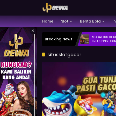
Skip
to
content
Home
Slot
Berita Bola
I
×
SPIN KECIL HASILNYA GILA! NANDO****
MODAL 100 RIBU BAWA
Breaking News
TEMBUS WIN 78,125 JUTA DI JPDEWA!
FREE SPINS BIKIN FAIZ
situsslotgacor