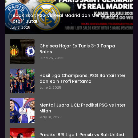
Tebak Skor: PSG vs Real Madrid dan Menangkan
Total 1 Juta!
July 8, 2025
Chelsea Hajar Es Tunis 3-0 Tanpa
Balas
June 25, 2025
Hasil Liga Champions: PSG Bantai Inter
dan Raih Trofi Pertama
June 2, 2025
Mental Juara UCL: Prediksi PSG vs Inter
Milan
May 31, 2025
Prediksi BRI Liga 1: Persib vs Bali United