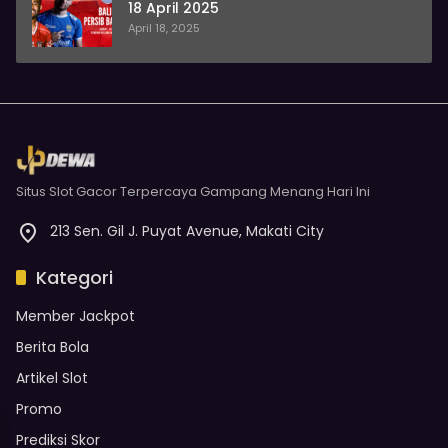
18 April 2025
April 18, 2025
Situs Slot Gacor Terpercaya Gampang Menang Hari Ini
213 Sen. Gil J. Puyat Avenue, Makati City
Kategori
Member Jackpot
Berita Bola
Artikel Slot
Promo
Prediksi Skor