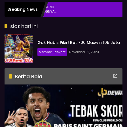
KASIH HASIL MANIS! USERID
Breaking News
ILIHANNYA TEPAT, ENDINGNYA
WIN
slot hari ini
Gak Habis Pikir! Bet 700 Maxwin 105 Juta
Member Jackpot
November 12, 2024
Berita Bola