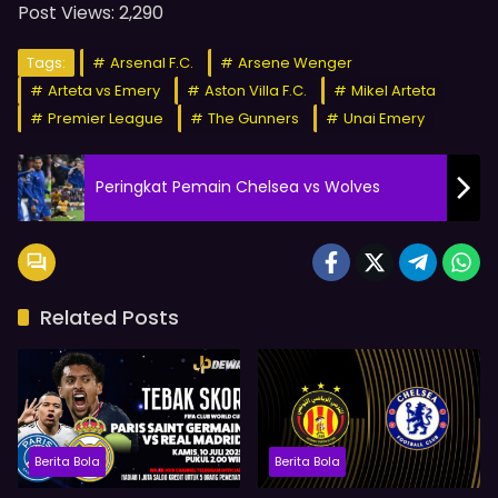
Post Views:
2,290
Tags:
Arsenal F.C.
Arsene Wenger
Arteta vs Emery
Aston Villa F.C.
Mikel Arteta
Premier League
The Gunners
Unai Emery
Peringkat Pemain Chelsea vs Wolves
Related Posts
Berita Bola
Berita Bola