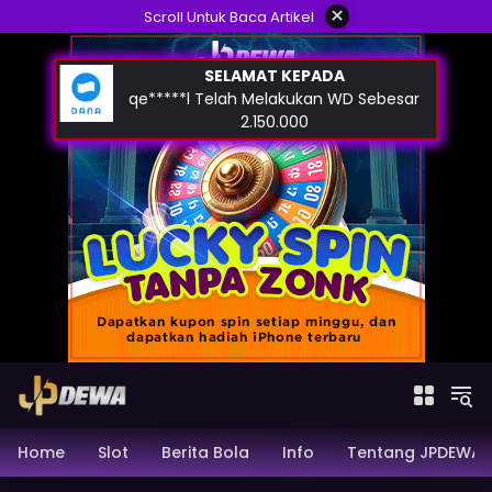
Skip
×
Scroll Untuk Baca Artikel
to
content
Home
Slot
Berita Bola
Info
Tentang JPDEWA