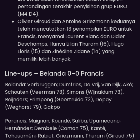
pertandingan terakhir penyisihan grup EURO
(M4 D4).
Olivier Giroud dan Antoine Griezmann keduanya
telah mencatatkan 13 penampilan EURO untuk
Prancis, menyamai Laurent Blanc dan Didier
Deschamps. Hanya Lilian Thuram (16), Hugo
Lloris (15) dan Zinédine Zidane (14) yang
memiliki lebih banyak.
Line-ups – Belanda 0-0 Prancis
Belanda: Verbruggen; Dumfries, De Vrij, Van Dijk, Aké;
Schouten (Veerman 73), Simons (Wijnaldum 73),
Reijnders; Frimpong (Geertruida 73), Depay
(Weghorst 79), Gakpo
Perancis: Maignan; Koundé, Saliba, Upamecano,
Hernández; Dembele (Coman 75), Kanté,
Tchouaméni, Rabiot; Griezmann, Thuram (Giroud 75)