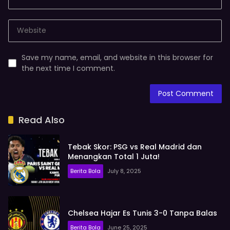
Save my name, email, and website in this browser for
the next time I comment.
Read Also
Tebak Skor: PSG vs Real Madrid dan
Menangkan Total 1 Juta!
Berita Bola
July 8, 2025
Chelsea Hajar Es Tunis 3-0 Tanpa Balas
Berita Bola
June 25, 2025