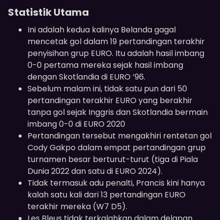
Statistik Utama
Ini adalah kedua kalinya Belanda gagal
mencetak gol dalam 19 pertandingan terakhir
penyisihan grup EURO. Itu adalah hasil imbang
0-0 pertama mereka sejak hasil imbang
dengan Skotlandia di EURO ’96.
Sebelum malam ini, tidak satu pun dari 50
pertandingan terakhir EURO yang berakhir
tanpa gol sejak Inggris dan Skotlandia bermain
imbang 0-0 di EURO 2020
Pertandingan tersebut mengakhiri rentetan gol
Cody Gakpo dalam empat pertandingan grup
turnamen besar berturut-turut (tiga di Piala
Dunia 2022 dan satu di EURO 2024).
Tidak termasuk adu penalti, Prancis kini hanya
kalah satu kali dari 13 pertandingan EURO
terakhir mereka (W7 D5).
Les Bleus tidak terkalahkan dalam delapan