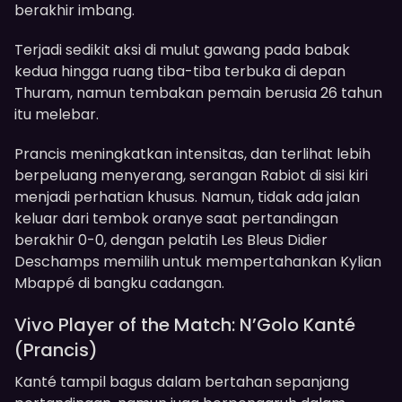
berakhir imbang.
Terjadi sedikit aksi di mulut gawang pada babak
kedua hingga ruang tiba-tiba terbuka di depan
Thuram, namun tembakan pemain berusia 26 tahun
itu melebar.
Prancis meningkatkan intensitas, dan terlihat lebih
berpeluang menyerang, serangan Rabiot di sisi kiri
menjadi perhatian khusus. Namun, tidak ada jalan
keluar dari tembok oranye saat pertandingan
berakhir 0-0, dengan pelatih Les Bleus Didier
Deschamps memilih untuk mempertahankan Kylian
Mbappé di bangku cadangan.
Vivo Player of the Match: N’Golo Kanté
(Prancis)
Kanté tampil bagus dalam bertahan sepanjang