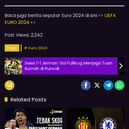
Baca juga berita seputar Euro 2024 di sini >>
UEFA
EURO 2024
<<
Post Views:
2,242
Tags:
Euro 2024
Swiss 1-1 Jerman: Gol Füllkrug Menjaga Tuan
Rumah di Puncak
Related Posts