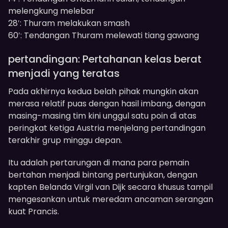
melengkung melebar
28′: Thuram melakukan smash
60′: Tendangan Thuram melewati tiang gawang
pertandingan: Pertahanan kelas berat
menjadi yang teratas
Pada akhirnya kedua belah pihak mungkin akan
merasa relatif puas dengan hasil imbang, dengan
masing-masing tim kini unggul satu poin di atas
peringkat ketiga Austria menjelang pertandingan
terakhir grup minggu depan.
Itu adalah pertarungan di mana para pemain
bertahan menjadi bintang pertunjukan, dengan
kapten Belanda Virgil van Dijk secara khusus tampil
mengesankan untuk meredam ancaman serangan
kuat Prancis.