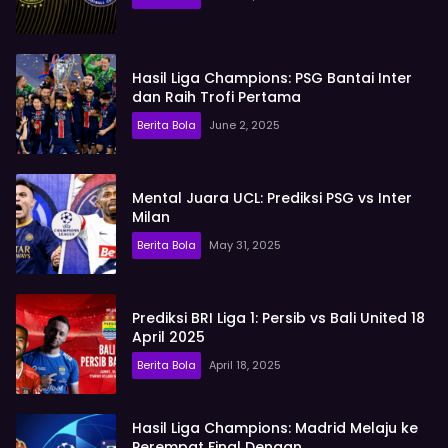
Hasil Liga Champions: PSG Bantai Inter
dan Raih Trofi Pertama
Berita Bola
June 2, 2025
Mental Juara UCL: Prediksi PSG vs Inter
Milan
Berita Bola
May 31, 2025
Prediksi BRI Liga 1: Persib vs Bali United 18
April 2025
Berita Bola
April 18, 2025
Hasil Liga Champions: Madrid Melaju ke
Perempat Final Dengan