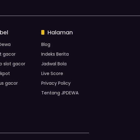
bel
Halaman
Dewa
Blog
ot gacor
Indeks Berita
fo slot gacor
Jadwal Bola
ckpot
Live Score
tus gacor
Privacy Policy
Tentang JPDEWA