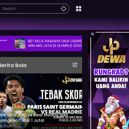
×
BET KECIL HASILNYA GILA! USERID DENO****
SPORTBOOK
WIN 480 JUTA DI OLYMPUS 1000!
RAVO**** 
LANGSUNG
Berita Bola
ak Skor: PSG vs Real Madrid dan
angkan Total 1 Juta!
 8, 2025