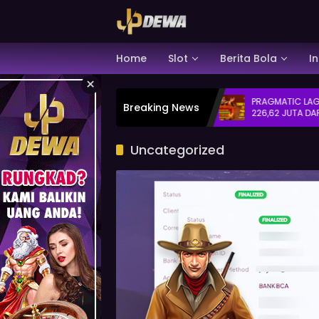
Skip
to
content
Home
Slot
Berita Bola
I
×
MODAL 100 RIBU BAWA PULANG 249 JUTA!
PRAGMATIC LAGI PANA
Breaking News
FREE SPINS BIKIN FAIZ**** AUTO SENYUM!
226,62 JUTA DARI BET
Uncategorized