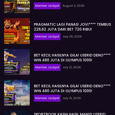
Member Jackpot
August 3, 2026
PRAGMATIC LAGI PANAS! JOVI**** TEMBUS
226,62 JUTA DARI BET 720 RIBU!
Member Jackpot
July 26, 2026
BET KECIL HASILNYA GILA! USERID DENO****
WIN 480 JUTA DI OLYMPUS 1000!
Member Jackpot
July 21, 2026
BET KECIL HASILNYA GILA! USERID DENO****
WIN 480 JUTA DI OLYMPUS 1000!
Member Jackpot
July 15, 2026
SPORTBOOK KASIH HASIL MANIS! USERID