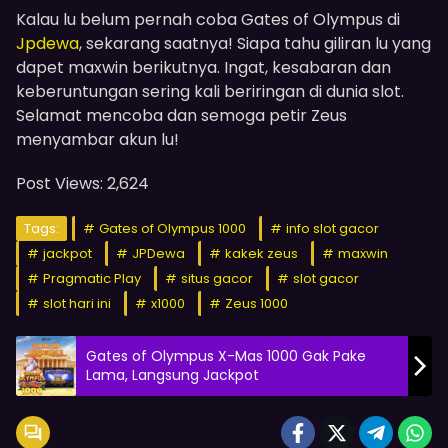
Kalau lu belum pernah coba Gates of Olympus di
Jpdewa
, sekarang saatnya! Siapa tahu giliran lu yang
dapet maxwin berikutnya. Ingat, kesabaran dan
keberuntungan sering kali beriringan di dunia slot.
Selamat mencoba dan semoga petir Zeus
menyambar akun lu!
Post Views:
2,624
Tags:
Gates of Olympus 1000
info slot gacor
jackpot
JPDewa
kakek zeus
maxwin
Pragmatic Play
situs gacor
slot gacor
slot hari ini
x1000
Zeus 1000
Gates of Olympus X-Mas 1000 Gak Pake
Lama, Langsung Jackpot