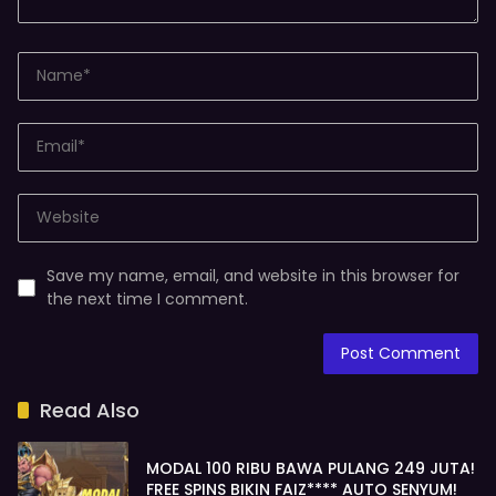
Save my name, email, and website in this browser for
the next time I comment.
Read Also
MODAL 100 RIBU BAWA PULANG 249 JUTA!
FREE SPINS BIKIN FAIZ**** AUTO SENYUM!