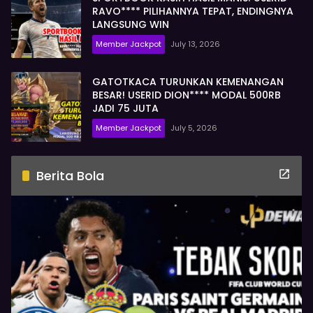
RAVO**** PILIHANNYA TEPAT, ENDINGNYA
LANGSUNG WIN
Member Jackpot
July 13, 2026
GATOTKACA TURUNKAN KEMENANGAN
BESAR! USERID DION**** MODAL 500RB
JADI 75 JUTA
Member Jackpot
July 5, 2026
Berita Bola