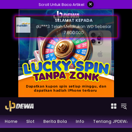
Skip
×
Scroll Untuk Baca Artikel
to
content
SELAMAT KEPADA
du***3 Telah Melakukan WD Sebesar
7.800.000
Home
Slot
Berita Bola
Info
Tentang JPDEWA