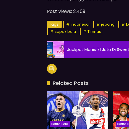
Post Views:
2,409
Tags:
indonesai
jepang
k
sepak bola
Timnas
Jackpot Manis 71 Juta Di Swee
Related Posts
Berita Bola
Berita 