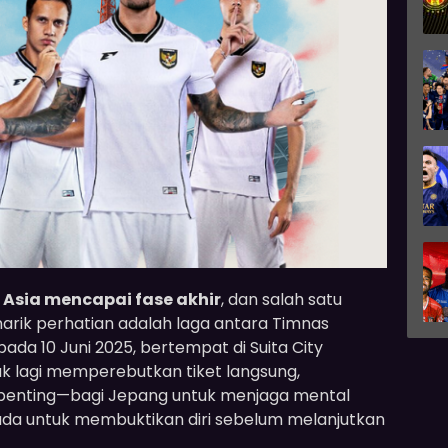
a Asia mencapai fase akhir
, dan salah satu
rik perhatian adalah laga antara Timnas
da 10 Juni 2025, bertempat di Suita City
ak lagi memperebutkan tiket langsung,
ti penting—bagi Jepang untuk menjaga mental
aruda untuk membuktikan diri sebelum melanjutkan