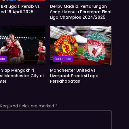
 BRI Liga 1: Persib vs
Derby Madrid: Pertarungan
ted 18 April 2025
Sengit Menuju Perempat Final
Liga Champios 2024/2025
Bola
Berita Bola
 Siap Mengakhiri
Manchester United vs
i Manchester City di
Liverpool: Prediksi Laga
imer
Persahabatan
Required fields are marked
*