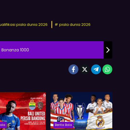
ualifikasi piala dunia 2026
piala dunia 2026
t Bonanza 1000
Bola
Berita Bola