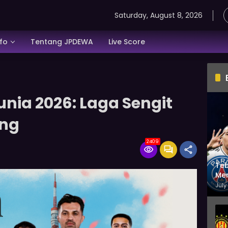
Saturday, August 8, 2026
nfo
Tentang JPDEWA
Live Score
Dunia 2026: Laga Sengit
ang
2409
Teb
Men
July