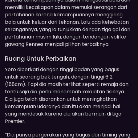
memiliki kecakapan dalam memulai serangan dari
pertahanan karena kemampuannya menggiring
bola untuk keluar dari tekanan. Lalu ada kehebatan
serangannya, yang ia tunjukkan dengan tiga gol dari
pertahanan musim lalu, dengan tendangan voli ke
gawang Rennes menjadi pilihan terbaiknya.
Ruang Untuk Perbaikan
Yoro diberkati dengan tinggi badan yang bagus
untuk seorang bek tengah, dengan tinggi 6’2
(188cm). Tapi dia masih terlihat seperti remaja dan
tentu saja dia perlu menambah kekuatan fisiknya.
Dia juga telah disarankan untuk meningkatkan
kemampuan udaranya dan itu akan menjadi hal
yang mendesak karena dia akan bermain di Liga
Premier.
“Dia punya pergerakan yang bagus dan timing yang