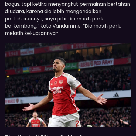
bagus, tapi ketika menyangkut permainan bertahan
di udara, karena dia lebih mengandalkan
pertahanannya, saya pikir dia masih perlu
berkembang,” kata Vandamme. “Dia masih perlu
melatih kekuatannya.”