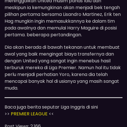
meninggalkan United musim panas lalu dan
meskipun ia kemungkinan akan menjadi bek tengah
pilihan pertama bersama Lisandro Martinez, Erik ten
Hag mungkin ingin memasukkannya ke dalam tim
pada awalnya dan memulai Harry Maguire di posisi
pertama. beberapa pertandingan.
Dia akan berada di bawah tekanan untuk membuat
awal yang baik mengingat biaya transfernya dan
dengan United yang sangat ingin menebus hasil
terburuk mereka di Liga Premier. Namun hal itu tidak
perlu menjadi perhatian Yoro, karena dia telah
mencapai banyak hal di usianya yang masih sangat
muda.
Baca juga berita seputar Liga Inggris di sini
>>
PREMIER LEAGUE
<<
Post Views:
2,166