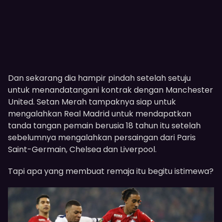
Dan sekarang dia hampir pindah setelah setuju
untuk menandatangani kontrak dengan Manchester
United. Setan Merah tampaknya siap untuk
mengalahkan Real Madrid untuk mendapatkan
tanda tangan pemain berusia 18 tahun itu setelah
sebelumnya mengalahkan persaingan dari Paris
Saint-Germain, Chelsea dan Liverpool.
Tapi apa yang membuat remaja itu begitu istimewa?