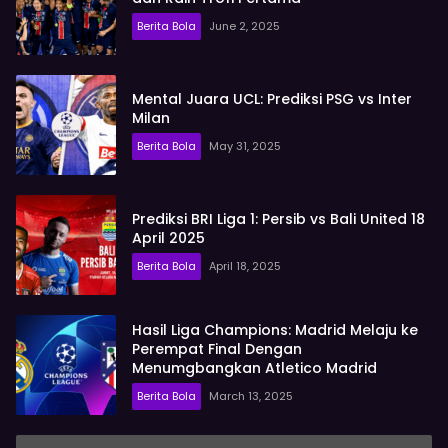
Berita Bola
June 2, 2025
Mental Juara UCL: Prediksi PSG vs Inter
Milan
Berita Bola
May 31, 2025
Prediksi BRI Liga 1: Persib vs Bali United 18
April 2025
Berita Bola
April 18, 2025
Hasil Liga Champions: Madrid Melaju ke
Perempat Final Dengan
Menumgbangkan Atletico Madrid
Berita Bola
March 13, 2025