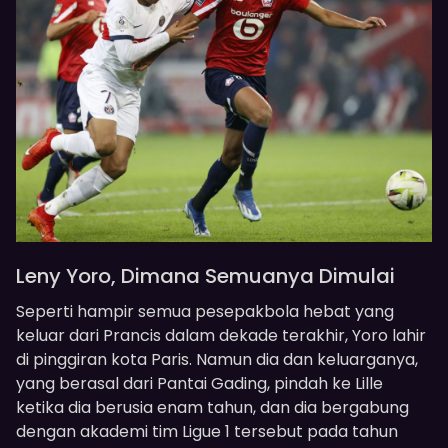
Leny Yoro, Dimana Semuanya Dimulai
Seperti hampir semua pesepakbola hebat yang
keluar dari Prancis dalam dekade terakhir, Yoro lahir
di pinggiran kota Paris. Namun dia dan keluarganya,
yang berasal dari Pantai Gading, pindah ke Lille
ketika dia berusia enam tahun, dan dia bergabung
dengan akademi tim Ligue 1 tersebut pada tahun