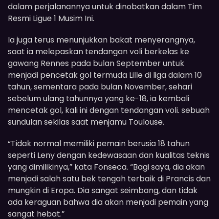
dalam perjalanannya untuk dinobatkan dalam Tim
Resmi Ligue 1 Musim Ini.
Ia juga terus menunjukkan bakat menyerangnya,
saat ia melepaskan tendangan voli berkelas ke
gawang Rennes pada bulan September untuk
menjadi pencetak gol termuda Lille di liga dalam 10
tahun, sementara pada bulan November, sehari
sebelum ulang tahunnya yang ke-18, ia kembali
mencetak gol, kali ini dengan tendangan voli. sebuah
sundulan sekilas saat menjamu Toulouse.
“Tidak normal memiliki pemain berusia 18 tahun
seperti Leny dengan kedewasaan dan kualitas teknis
yang dimilikinya,” kata Fonseca. “Bagi saya, dia akan
menjadi salah satu bek tengah terbaik di Prancis dan
mungkin di Eropa. Dia sangat seimbang, dan tidak
ada keraguan bahwa dia akan menjadi pemain yang
sangat hebat.”