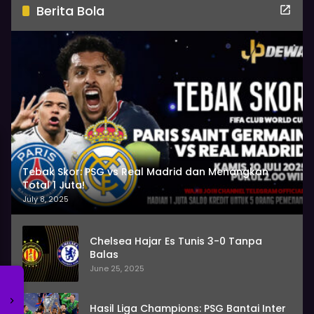
Berita Bola
Tebak Skor: PSG vs Real Madrid dan Menangkan
Total 1 Juta!
July 8, 2025
Chelsea Hajar Es Tunis 3-0 Tanpa
Balas
June 25, 2025
Hasil Liga Champions: PSG Bantai Inter