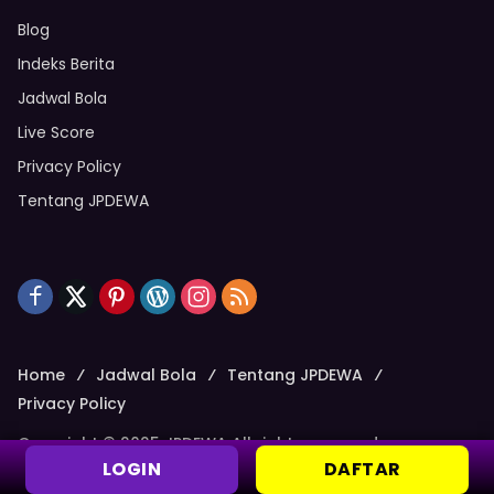
Blog
Indeks Berita
Jadwal Bola
Live Score
Privacy Policy
Tentang JPDEWA
Home
Jadwal Bola
Tentang JPDEWA
Privacy Policy
Copyright © 2025 JPDEWA All rights reserved.
LOGIN
DAFTAR