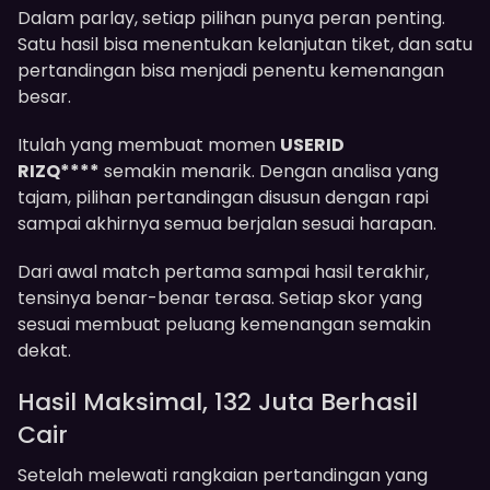
Dalam parlay, setiap pilihan punya peran penting.
Satu hasil bisa menentukan kelanjutan tiket, dan satu
pertandingan bisa menjadi penentu kemenangan
besar.
Itulah yang membuat momen
USERID
RIZQ****
semakin menarik. Dengan analisa yang
tajam, pilihan pertandingan disusun dengan rapi
sampai akhirnya semua berjalan sesuai harapan.
Dari awal match pertama sampai hasil terakhir,
tensinya benar-benar terasa. Setiap skor yang
sesuai membuat peluang kemenangan semakin
dekat.
Hasil Maksimal, 132 Juta Berhasil
Cair
Setelah melewati rangkaian pertandingan yang