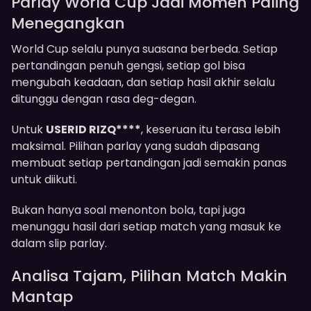
Parlay World Cup Jadi Momen Paling
Menegangkan
World Cup selalu punya suasana berbeda. Setiap
pertandingan penuh gengsi, setiap gol bisa
mengubah keadaan, dan setiap hasil akhir selalu
ditunggu dengan rasa deg-degan.
Untuk
USERID RIZQ****
, keseruan itu terasa lebih
maksimal. Pilihan parlay yang sudah dipasang
membuat setiap pertandingan jadi semakin panas
untuk diikuti.
Bukan hanya soal menonton bola, tapi juga
menunggu hasil dari setiap match yang masuk ke
dalam slip parlay.
Analisa Tajam, Pilihan Match Makin
Mantap