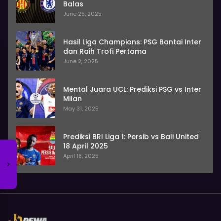
Balas
June 25, 2025
Hasil Liga Champions: PSG Bantai Inter
dan Raih Trofi Pertama
June 2, 2025
Mental Juara UCL: Prediksi PSG vs Inter
Milan
May 31, 2025
Prediksi BRI Liga 1: Persib vs Bali United
18 April 2025
April 18, 2025