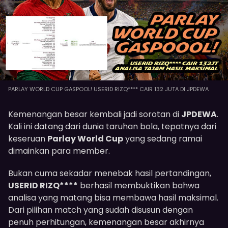
PARLAY WORLD CUP GASPOOL! USERID RIZQ**** CAIR 132 JUTA DI JPDEWA
Kemenangan besar kembali jadi sorotan di
JPDEWA
.
Kali ini datang dari dunia taruhan bola, tepatnya dari
keseruan
Parlay World Cup
yang sedang ramai
dimainkan para member.
Bukan cuma sekadar menebak hasil pertandingan,
USERID RIZQ****
berhasil membuktikan bahwa
analisa yang matang bisa membawa hasil maksimal.
Dari pilihan match yang sudah disusun dengan
penuh perhitungan, kemenangan besar akhirnya