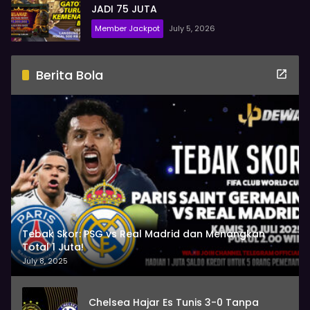
JADI 75 JUTA
Member Jackpot
July 5, 2026
Berita Bola
Tebak Skor: PSG vs Real Madrid dan Menangkan
Total 1 Juta!
July 8, 2025
Chelsea Hajar Es Tunis 3-0 Tanpa