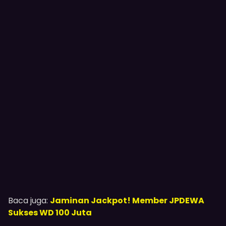
Baca juga:
Jaminan Jackpot! Member JPDEWA
Sukses WD 100 Juta