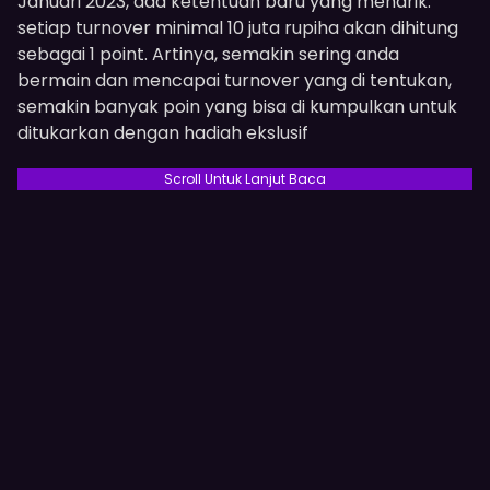
Januari 2023, ada ketentuan baru yang menarik:
setiap turnover minimal 10 juta rupiha akan dihitung
sebagai 1 point. Artinya, semakin sering anda
bermain dan mencapai turnover yang di tentukan,
semakin banyak poin yang bisa di kumpulkan untuk
ditukarkan dengan hadiah ekslusif
Scroll Untuk Lanjut Baca