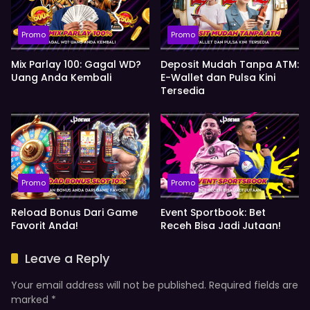
Promo
Promo
Mix Parlay 100: Gagal WD?
Deposit Mudah Tanpa ATM:
Uang Anda Kembali
E-Wallet dan Pulsa Kini
Tersedia
Promo
Promo
Reload Bonus Dari Game
Event Sportbook: Bet
Favorit Anda!
Receh Bisa Jadi Jutaan!
Leave a Reply
Your email address will not be published.
Required fields are
marked
*