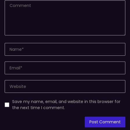
Save my name, email, and website in this browser for
the next time I comment.