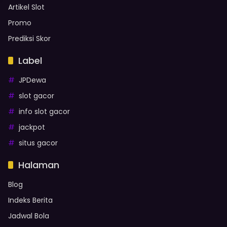
Artikel Slot
Promo
Prediksi Skor
Label
JPDewa
slot gacor
info slot gacor
jackpot
situs gacor
Halaman
Blog
Indeks Berita
Jadwal Bola