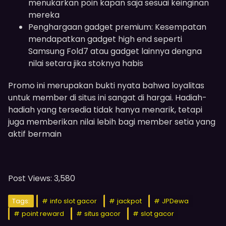
menukarkan poin kapan saja sesuai keinginan
mereka
Penghargaan gadget premium: Kesempatan
mendapatkan gadget high end seperti
Samsung Fold7 atau gadget lainnya dengna
nilai setara jika stoknya habis
Promo ini merupakan bukti nyata bahwa loyalitas
untuk member di situs ini sangat di hargai. Hadiah-
hadiah yang tersedia tidak hanya menarik, tetapi
juga memberikan nilai lebih bagi member setia yang
aktif bermain
Post Views:
3,580
Tags:
info slot gacor
jackpot
JPDewa
point reward
situs gacor
slot gacor