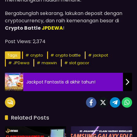
Bergabunglah sekarang, lakukan deposit dengan
cryptocurrency, dan raih kemenangan besar di
Crypto Battle
JPDEWA
!
Post Views:
2,374
Tags:
crypto
crypto battle
jackpot
JPDewa
maxwin
slot gacor
Jackpot Fantastis di akhir tahun!
Related Posts