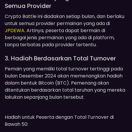
Semua Provider
Crypto Battle ini diadakan setiap bulan, dan berlaku
untuk semua provider permainan yang ada di
JPDEWA
. Artinya, peserta dapat bermain di
berbagai jenis permainan yang ada di platform,
tanpa terbatas pada provider tertentu.
3. Hadiah Berdasarkan Total Turnover
Pemain yang memiliki total turnover tertinggi pada
bulan Desember 2024 akan memenangkan hadiah
dalam bentuk Bitcoin (BTC). Pemenang akan
ditentukan berdasarkan total taruhan yang mereka
lakukan sepanjang bulan tersebut.
Hadiah untuk Peserta dengan Total Turnover di
Bawah 50: