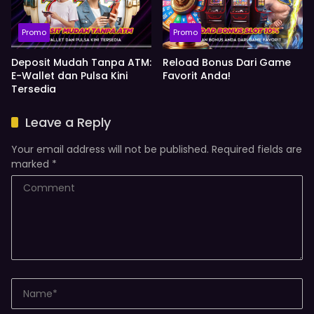
Promo
Promo
Deposit Mudah Tanpa ATM:
Reload Bonus Dari Game
E-Wallet dan Pulsa Kini
Favorit Anda!
Tersedia
Leave a Reply
Your email address will not be published.
Required fields are
marked
*