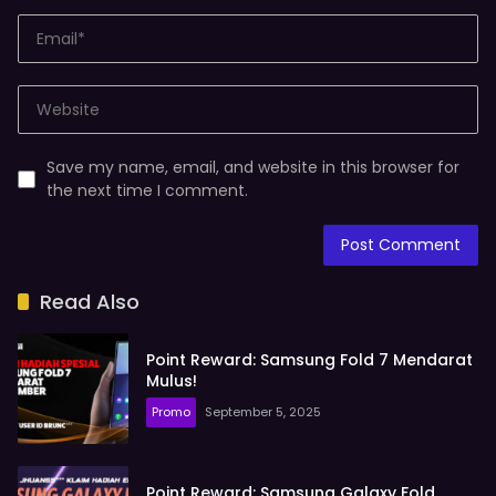
Save my name, email, and website in this browser for
the next time I comment.
Read Also
Point Reward: Samsung Fold 7 Mendarat
Mulus!
Promo
September 5, 2025
Point Reward: Samsung Galaxy Fold