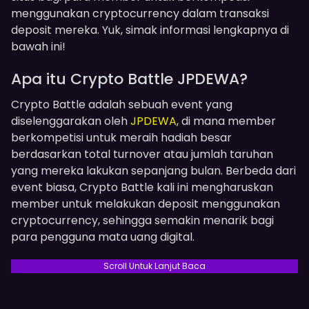
menggunakan cryptocurrency dalam transaksi
deposit mereka. Yuk, simak informasi lengkapnya di
bawah ini!
Apa itu Crypto Battle JPDEWA?
Crypto Battle adalah sebuah event yang
diselenggarakan oleh
JPDEWA
, di mana member
berkompetisi untuk meraih hadiah besar
berdasarkan total turnover atau jumlah taruhan
yang mereka lakukan sepanjang bulan. Berbeda dari
event biasa, Crypto Battle kali ini mengharuskan
member untuk melakukan deposit menggunakan
cryptocurrency, sehingga semakin menarik bagi
para pengguna mata uang digital.
Scroll Untuk Lanjut Baca