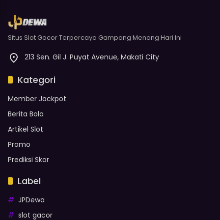
Situs Slot Gacor Terpercaya Gampang Menang Hari Ini
213 Sen. Gil J. Puyat Avenue, Makati City
Kategori
Member Jackpot
Berita Bola
Artikel Slot
Promo
Prediksi Skor
Label
JPDewa
slot gacor