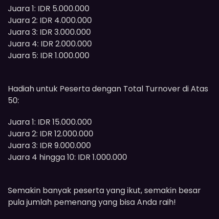
Juara 1: IDR 5.000.000
Juara 2: IDR 4.000.000
Juara 3: IDR 3.000.000
Juara 4: IDR 2.000.000
Juara 5: IDR 1.000.000
Hadiah untuk Peserta dengan Total Turnover di Atas
50:
Juara 1: IDR 15.000.000
Juara 2: IDR 12.000.000
Juara 3: IDR 9.000.000
Juara 4 hingga 10: IDR 1.000.000
Semakin banyak peserta yang ikut, semakin besar
pula jumlah pemenang yang bisa Anda raih!