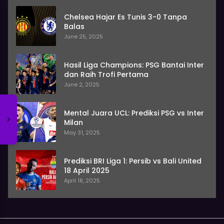
Chelsea Hajar Es Tunis 3-0 Tanpa
Balas
June 25, 2025
Hasil Liga Champions: PSG Bantai Inter
dan Raih Trofi Pertama
June 2, 2025
Mental Juara UCL: Prediksi PSG vs Inter
Milan
May 31, 2025
Prediksi BRI Liga 1: Persib vs Bali United
18 April 2025
April 18, 2025