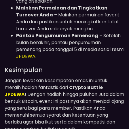
yang disediakan.
Mainkan Permainan dan Tingkatkan
Turnover Anda
– Mainkan permainan favorit
Anda dan pastikan untuk meningkatkan total
turnover Anda sebanyak mungkin.
Pantau Pengumuman Pemenang
– Setelah
bulan berakhir, pantau pengumuman
pemenang pada tanggal 5 di media sosial resmi
JPDEWA
.
Kesimpulan
Jangan lewatkan kesempatan emas ini untuk
meraih hadiah fantastis dari
Crypto Battle
JPDEWA
! Dengan hadiah hingga puluhan Juta dalam
bentuk Bitcoin, event ini pastinya akan menjadi ajang
yang seru bagi para member. Pastikan Anda
memenuhi semua syarat dan ketentuan yang
berlaku agar bisa ikut serta dalam kompetisi dan
memenangkan hadiah menarik.